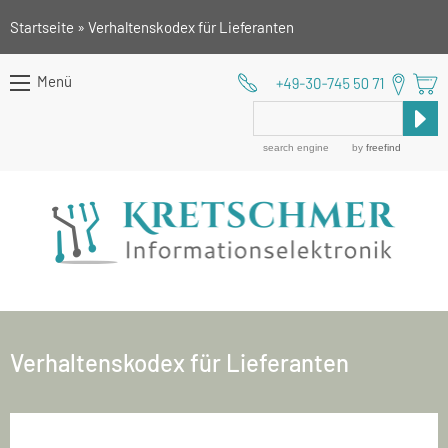
Zur
Zum
Zur
Startseite
»
Verhaltenskodex für Lieferanten
Hauptnavigation
Inhalt
Seitenspalte
springen
springen
springen
Menü
search engine
by
freefind
Verhaltenskodex für Lieferanten