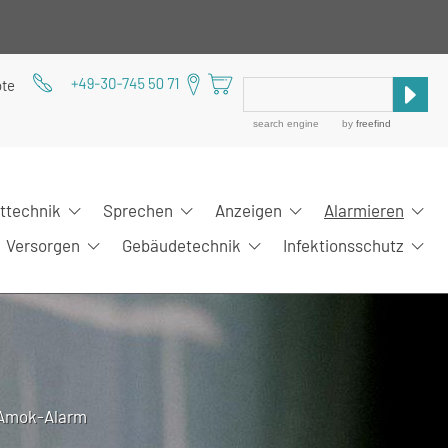
ote
search engine
by
freefind
ittechnik
Sprechen
Anzeigen
Alarmieren
Versorgen
Gebäudetechnik
Infektionsschutz
m Amok-Alarm