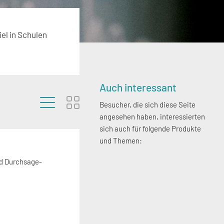
el in Schulen
Seitenspalte
Auch interessant
Besucher, die sich diese Seite
angesehen haben, interessierten
sich auch für folgende Produkte
und Themen:
nd Durchsage-