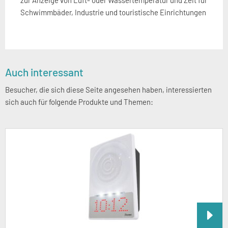
zur Anzeige von Luft- oder Wassertemperatur und Zeit für
Schwimmbäder, Industrie und touristische Einrichtungen
Seitenspalte
Auch interessant
Besucher, die sich diese Seite angesehen haben, interessierten
sich auch für folgende Produkte und Themen: