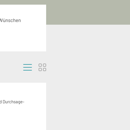
n Wünschen
Seitenspalte
nd Durchsage-