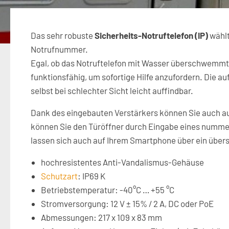
Das sehr robuste
Sicherheits-Notruftelefon (IP)
wählt
Notrufnummer.
Egal, ob das Notruftelefon mit Wasser überschwemmt 
funktionsfähig, um sofortige Hilfe anzufordern. Die a
selbst bei
schlechter Sicht
leicht auffindbar.
Dank des eingebauten Verstärkers können Sie auch au
können Sie den Türöffner durch Eingabe eines numme
lassen sich auch auf Ihrem Smartphone über ein übers
hochresistentes Anti-Vandalismus-Gehäuse
Schutzart
: IP69 K
Betriebstemperatur: -40°C … +55 °C
Stromversorgung: 12 V ± 15% / 2 A, DC oder PoE
Abmessungen: 217 x 109 x 83 mm