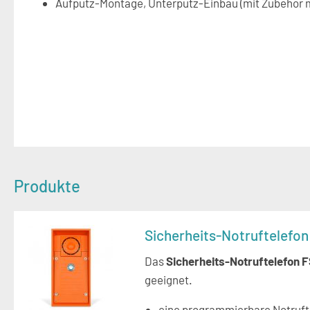
Aufputz-Montage, Unterputz-Einbau (mit Zubehör mö
Produkte
Sicherheits-Notruftelefo
Das
Sicherheits-Notruftelefon 
geeignet.
eine programmierbare Notruft