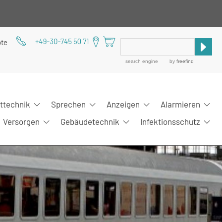
ote
search engine
by
freefind
ittechnik
Sprechen
Anzeigen
Alarmieren
Versorgen
Gebäudetechnik
Infektionsschutz